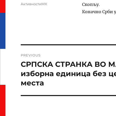
on
Categories
АктивностиМК
Скопљу.
Коначно Срби у
Навигација
PREVIOUS
на
СРПСКА СТРАНКА ВО М
Previous
post:
напис
изборна единица без ц
места