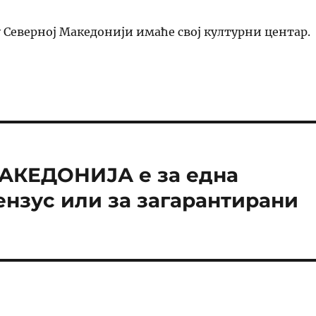
 Северној Македонији имаће свој културни центар.
АКЕДОНИЈА е за една
ензус или за загарантирани