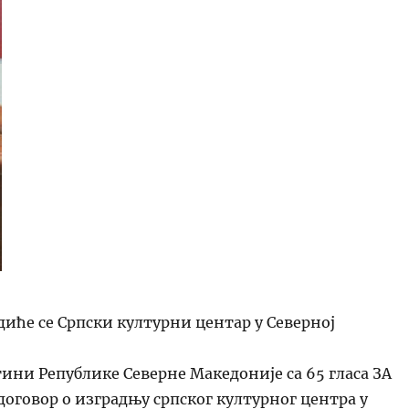
иће се Српски културни центар у Северној
ини Републике Северне Македоније са 65 гласа ЗА
договор о изградњу српског културног центра у