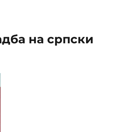
адба на српски
р