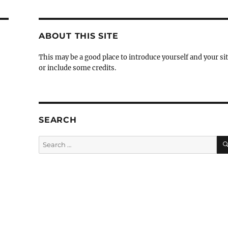
ABOUT THIS SITE
This may be a good place to introduce yourself and your si
or include some credits.
SEARCH
Search
for: