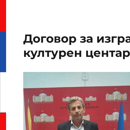
Договор за изгр
културен цента