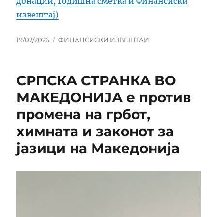
донации, Годишна сметка и Финансиски
извештај)
Posted
Categories
19/02/2026
ФИНАНСИСКИ ИЗВЕШТАИ
on
СРПСКА СТРАНКА ВО
МАКЕДОНИЈА е против
промена на грбот,
химната и законот за
јазици на Македонија