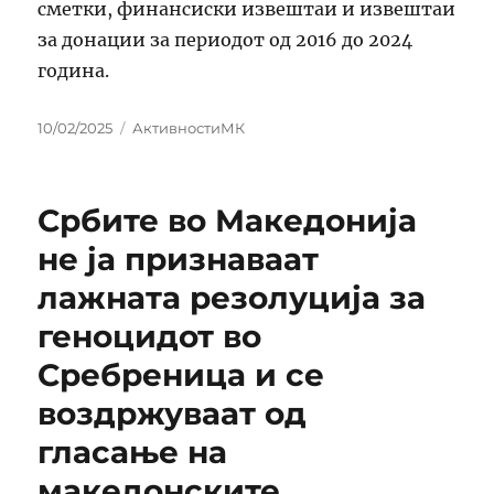
сметки, финансиски извештаи и извештаи
за донации за периодот од 2016 до 2024
година.
Posted
Categories
10/02/2025
АктивностиМК
on
Србите во Македонија
не ја признаваат
лажната резолуција за
геноцидот во
Сребреница и се
воздржуваат од
гласање на
македонските