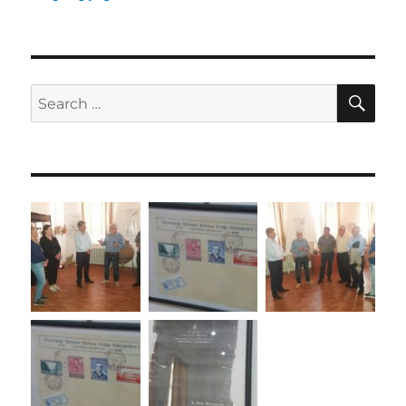
SE
Search
for: