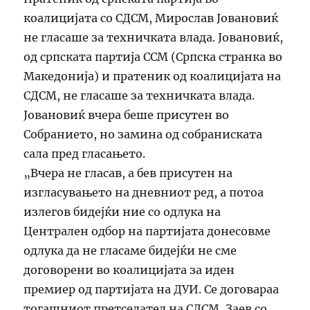
коалицијата со СДСМ, Mирослав Јовановиќ
не гласаше за техничката влада. Јовановиќ,
од српската партија ССМ (Српска странка во
Македонија) и пратеник од коалицијата на
СДСМ, не гласаше за техничката влада.
Јовановиќ вчера беше присутен во
Собранието, но замина од собраниската
сала пред гласањето.
„Вчера не гласав, а бев присутен на
изгласувањето на дневниот ред, а потоа
излегов бидејќи ние со одлука на
Централен одбор на партијата донесовме
одлука да не гласаме бидејќи не сме
договорени во коалицијата за иден
премиер од партијата на ДУИ. Се договараа
тогашниот претседател на СДСМ, Заев со