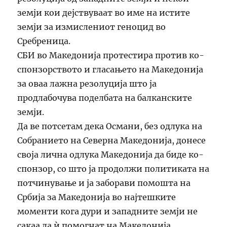
земји кои дејствуваат во име на истите
земји за измислениот геноцид во
Сребреница.
СБИ во Македонија протестира против ко-
спонзорството и гласањето на Македонија
за оваа лажна резолуција што ја
продлабочува поделбата на балканските
земји.
Да ве потсетам дека Османи, без одлука на
Собранието на Северна Македонија, донесе
своја лична одлука Македонија да биде ко-
спонзор, со што ја продолжи политиката на
потчинување и ја заборави помошта на
Србија за Македонија во најтешките
моменти кога дури и западните земји не
сакаа да ѝ помогнат на Македонија.