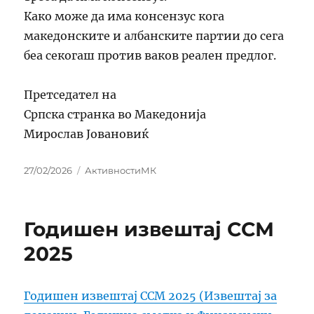
Како може да има консензус кога
македонските и албанските партии до сега
беа секогаш против ваков реален предлог.
Претседател на
Српска странка во Македонија
Мирослав Јовановиќ
Posted
Categories
27/02/2026
АктивностиМК
on
Годишен извештај ССМ
2025
Годишен извештај ССМ 2025 (Извештај за