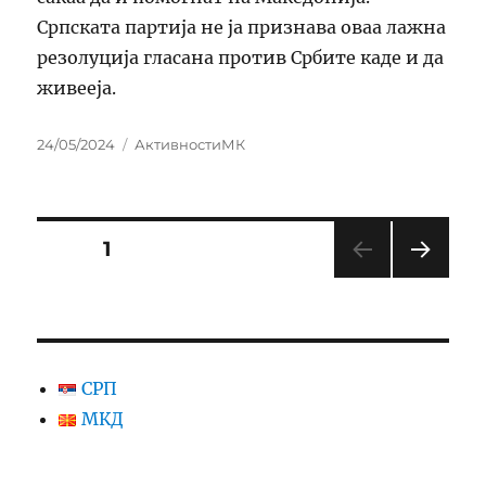
Српската партија не ја признава оваа лажна
резолуција гласана против Србите каде и да
живееја.
Posted
Categories
24/05/2024
АктивностиМК
on
Posts
PAGE
1
NEXT
pagination
PAG
E
СРП
МКД