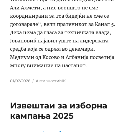
Али Ахмети, а ние воопшто не сме
координирани за тоа бидејќи не сме се
договарале“, вели пратеникот за Канал 5.
Дека нема да гласа за техничката влада,
Јовановиќ најавил уште на лидерската
средба која се одржа во декември.
Медиуми од Косово и Албанија посветија
многу внимание на настанот.
Posted
Categories
01/02/2026
АктивностиМК
on
Извештаи за изборна
кампања 2025