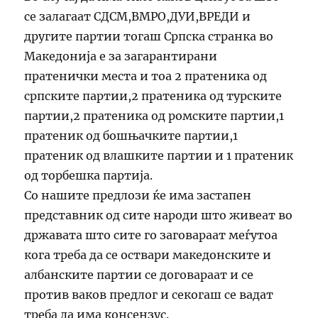
се залагаат СДСМ,ВМРО,ДУИ,ВРЕДИ и
другите партии тогаш Српска странка во
Македонија е за загарантирани
пратенички места и тоа 2 пратеника од
српските партии,2 пратеника од турските
партии,2 пратеника од ромските партии,1
пратеник од бошњачките партии,1
пратеник од влашките партии и 1 пратеник
од торбешка партија.
Со нашите предлози ќе има застапен
представник од сите народи што живеат во
државата што сите го заговараат меѓутоа
кога треба да се оствари македонските и
албанските партии се договараат и се
против ваков предлог и секогаш се вадат
треба да има консензус.