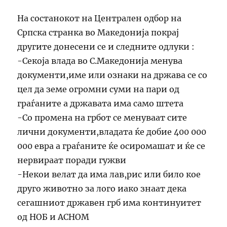
На состанокот на Централен одбор на
Српска странка во Македонија покрај
другите донесени се и следните одлуки :
-Секоја влада во С.Македонија менува
документи,име или ознаки на држава се со
цел да земе огромни суми на пари од
граѓаните а државата има само штета
-Со промена на грбот се менуваат сите
лични документи,владата ќе добие 400 000
000 евра а граѓаните ќе осиромашат и ќе се
нервираат поради гужви
-Некои велат да има лав,рис или било кое
друго животно за лого иако знаат дека
сегашниот државен грб има континуитет
од НОБ и АСНОМ