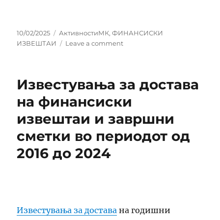
Posted
Categories
10/02/2025
АктивностиМК
,
ФИНАНСИСКИ
on
on
ИЗВЕШТАИ
Leave a comment
Завршна
сметка
и
Известувања за достава
извештај
за
на финансиски
2024
извештаи и завршни
година
сметки во периодот од
2016 до 2024
Известувања за достава
на годишни