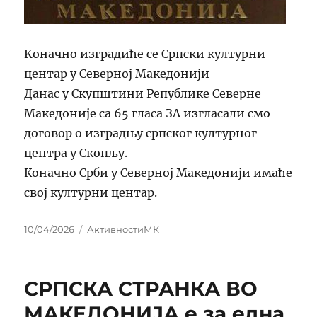
Kоначно изградиће се Српски културни
центар у Северној Македонији
Данас у Скупштини Републике Северне
Македоније са 65 гласа ЗА изгласали смо
договор о изградњу српског културног
центра у Скопљу.
Коначно Срби у Северној Македонији имаће
свој културни центар.
Posted
Categories
10/04/2026
АктивностиМК
on
СРПСКА СТРАНКА ВО
МАКЕДОНИЈА е за една