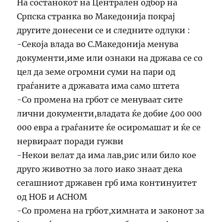
На состанокот на Централен одбор на
Српска странка во Македонија покрај
другите донесени се и следните одлуки :
-Секоја влада во С.Македонија менува
документи,име или ознаки на држава се со
цел да земе огромни суми на пари од
граѓаните а државата има само штета
-Со промена на грбот се менуваат сите
лични документи,владата ќе добие 400 000
000 евра а граѓаните ќе осиромашат и ќе се
нервираат поради гужви
-Некои велат да има лав,рис или било кое
друго животно за лого иако знаат дека
сегашниот државен грб има континуитет
од НОБ и АСНОМ
-Со промена на грбот,химната и законот за