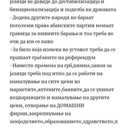
јазици ќе доведе до дестабилизација и
бинационализација и поделба на државата
-Додека другите народи не бараат
поголеми права абанските партии немаат
граница за нивните барања и тоа треба во
очи да им се каже
-За било која измена во уставот треба да се
прашаат граѓаните на референдум
-Наместо промена на грб,химна,закон за
јазици треба под итно да се работи на
намалување на сите цени во
маркетите,аптеките,банките,да се укинат
коцкарниците и намалување на другите
цени, отворање на ДОМАШНИ
фирми,закрепнување на
земјоделието,образованието,здравството,п