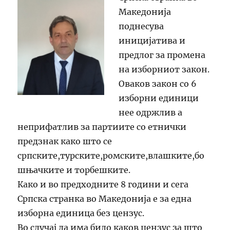
Македонија
поднесува
иницијатива и
предлог за промена
на изборниот закон.
Оваков закон со 6
изборни единици
нее одржлив а
неприфатлив за партиите со етнички
предзнак како што се
српските,турските,ромските,влашките,бо
шњачките и торбешките.
Како и во предходните 8 години и сега
Српска странка во Македонија е за една
изборна единица без цензус.
Во случај да има било каков цензус за што