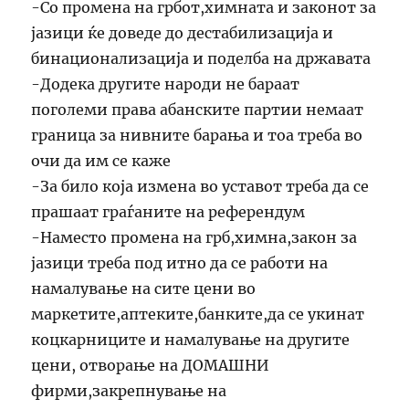
-Со промена на грбот,химната и законот за
јазици ќе доведе до дестабилизација и
бинационализација и поделба на државата
-Додека другите народи не бараат
поголеми права абанските партии немаат
граница за нивните барања и тоа треба во
очи да им се каже
-За било која измена во уставот треба да се
прашаат граѓаните на референдум
-Наместо промена на грб,химна,закон за
јазици треба под итно да се работи на
намалување на сите цени во
маркетите,аптеките,банките,да се укинат
коцкарниците и намалување на другите
цени, отворање на ДОМАШНИ
фирми,закрепнување на