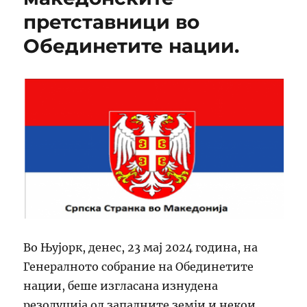
претставници во
Обединетите нации.
Во Њујорк, денес, 23 мај 2024 година, на
Генералното собрание на Обединетите
нации, беше изгласана изнудена
резолуција од западните земји и некои