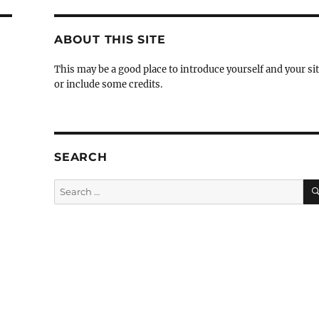
ABOUT THIS SITE
This may be a good place to introduce yourself and your si
or include some credits.
SEARCH
Search
for: