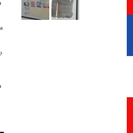
а
а
р
в