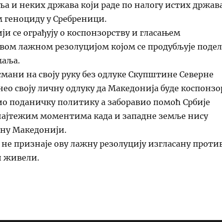
а и неких држава који раде по налогу истих држав
геноциду у Сребреници.
ји се ограђују о коспонзорству и гласањем
вом лажном резолуцијом којом се продубљује подел
маља.
мани на своју руку без одлуке Скупштине Северне
ео своју личну одлуку да Македонија буде коспонзо
ио поданичку политику а заборавио помоћ Србије
најтежим моментима када и западне земље нису
гну Македонији.
 не признаје ову лажну резолуцију изгласану проти
и живели.