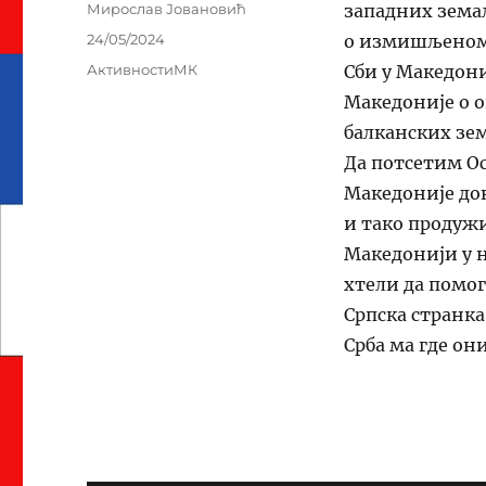
Author
Мирослав Јовановић
западних земаљ
Posted
24/05/2024
о измишљеном 
on
Categories
АктивностиМК
Сби у Македони
Македоније о о
балканских зе
Да потсетим Ос
Македоније дон
и тако продуж
Македонији у 
хтели да помо
Српска странка
Срба ма где он