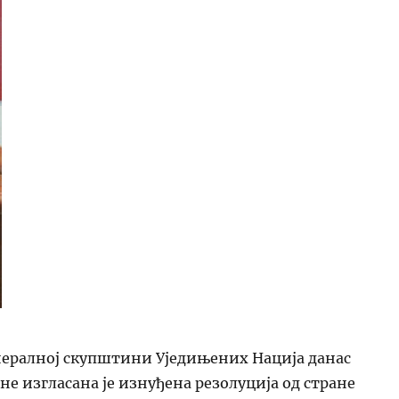
енералној скупштини Уједињених Нација данас
ине изгласана је изнуђена резолуција од стране