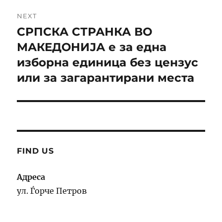
NEXT
СРПСКА СТРАНКА ВО
Next
post:
МАКЕДОНИЈА е за една
изборна единица без цензус
или за загарантирани места
FIND US
Адреса
ул. Ѓорче Петров