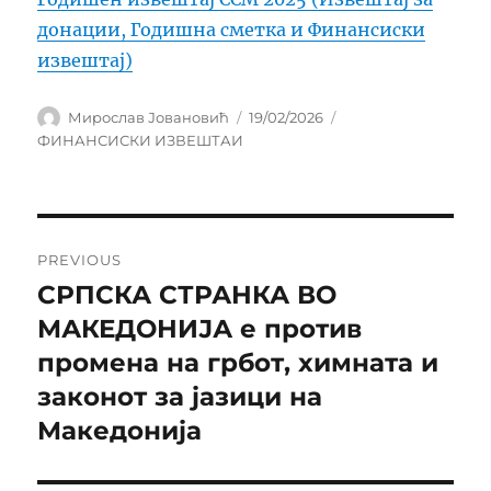
донации, Годишна сметка и Финансиски
извештај)
Author
Posted
Categories
Мирослав Јовановић
19/02/2026
on
ФИНАНСИСКИ ИЗВЕШТАИ
Навигација
PREVIOUS
на
СРПСКА СТРАНКА ВО
Previous
post:
МАКЕДОНИЈА е против
напис
промена на грбот, химната и
законот за јазици на
Македонија