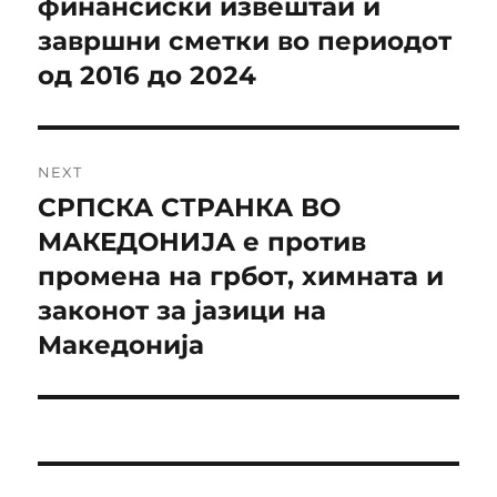
post:
финансиски извештаи и
напис
T
I
завршни сметки во периодот
V
од 2016 до 2024
E
:
NEXT
СРПСКА СТРАНКА ВО
Next
post:
МАКЕДОНИЈА е против
промена на грбот, химната и
законот за јазици на
Македонија