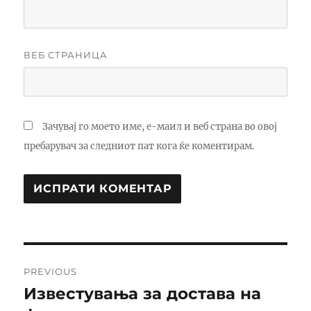
ВЕБ СТРАНИЦА
Зачувај го моето име, е-маил и веб страна во овој
пребарувач за следниот пат кога ќе коментирам.
A
L
T
Навигација
E
R
PREVIOUS
на
N
Известувања за достава на
Previous
A