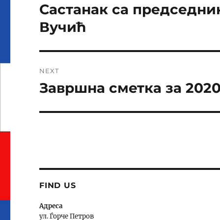
на
I
Састанак са председни
Previous
V
post:
напис
Вучић
E
:
NEXT
Завршна сметка за 202
Next
post:
FIND US
Адреса
ул. Ѓорче Петров