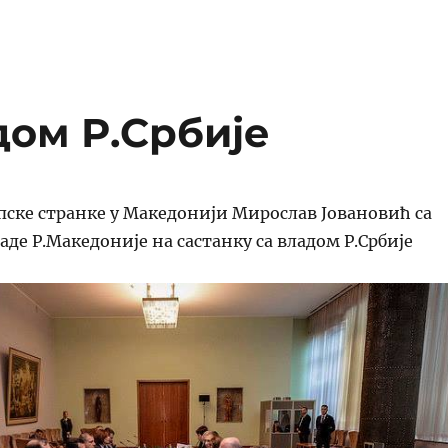
дом Р.Србије
пске странке у Македонији Мирослав Јовановић са
аде Р.Македоније на састанку са владом Р.Србије