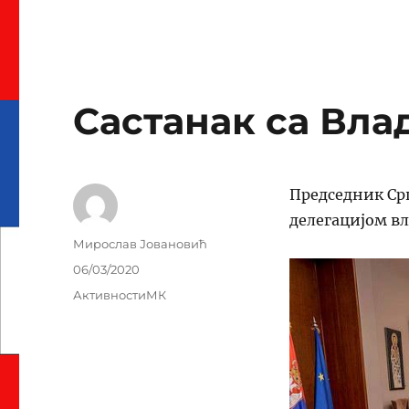
Састанак са Вла
Председник Ср
делегацијом вл
Author
Мирослав Јовановић
Posted
06/03/2020
on
Categories
АктивностиМК