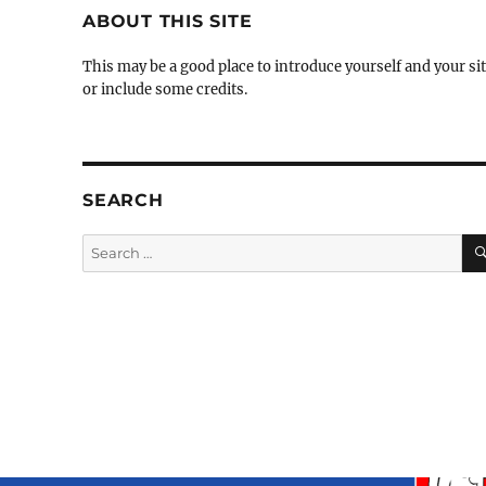
ABOUT THIS SITE
This may be a good place to introduce yourself and your si
or include some credits.
SEARCH
Search
for: