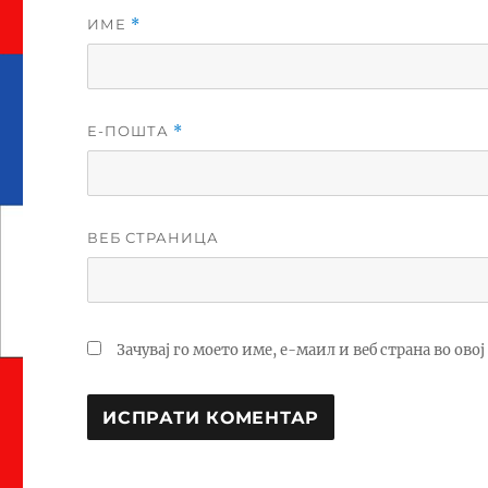
ИМЕ
*
Е-ПОШТА
*
ВЕБ СТРАНИЦА
Зачувај го моето име, е-маил и веб страна во ово
A
L