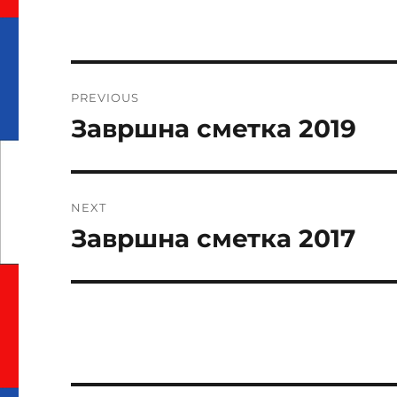
T
E
R
N
Навигација
A
PREVIOUS
T
на
I
Завршна сметка 2019
Previous
V
post:
напис
E
:
NEXT
Завршна сметка 2017
Next
post: