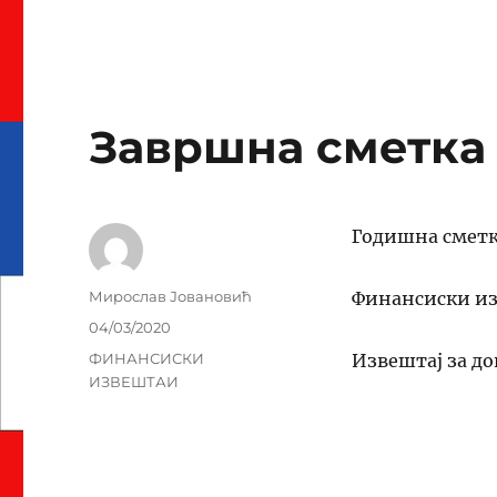
Завршна сметка 
Годишна сметк
Author
Мирослав Јовановић
Финансиски из
Posted
04/03/2020
on
Categories
ФИНАНСИСКИ
Извештај за д
ИЗВЕШТАИ