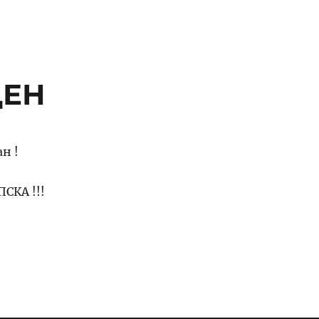
ДЕН
н !
СКА !!!