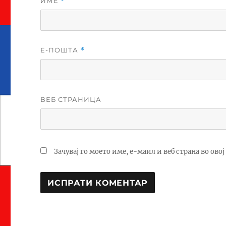
ИМЕ
*
Е-ПОШТА
*
ВЕБ СТРАНИЦА
Зачувај го моето име, е-маил и веб страна во ово
A
L
T